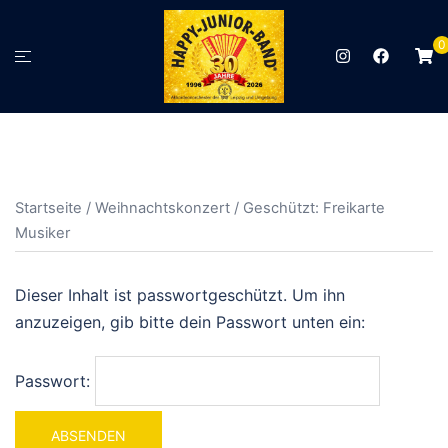
Zum
Inhalt
0
Menü
springen
umschalten
Startseite
/
Weihnachtskonzert
/ Geschützt: Freikarte
Musiker
Dieser Inhalt ist passwortgeschützt. Um ihn
anzuzeigen, gib bitte dein Passwort unten ein:
Passwort: