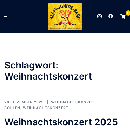
Zum
Inhalt
0
Menü
springen
umschalten
Schlagwort:
Weihnachtskonzert
20. DEZEMBER 2025
WEIHNACHTSKONZERT
BÖHLEN
,
WEIHNACHTSKONZERT
Weihnachtskonzert 2025